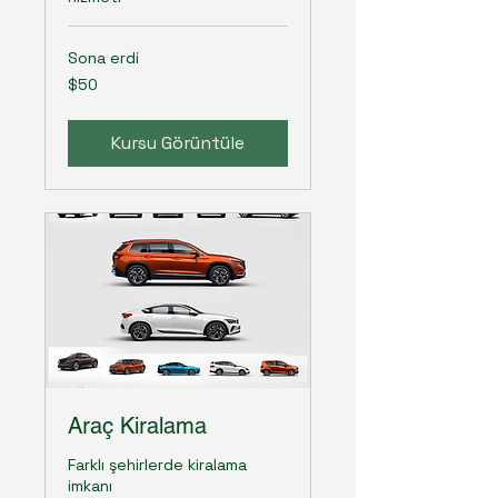
Sona erdi
$50
$50
ABD
doları
Kursu Görüntüle
Araç Kiralama
Farklı şehirlerde kiralama
imkanı