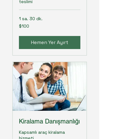
teslimi
1 sa. 30 dk.
$100
$100
ABD
doları
Hemen Yer Ayırt
Kiralama Danışmanlığı
Kapsamlı araç kiralama
hizmeti